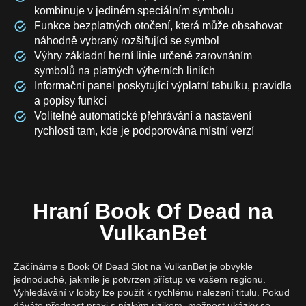
kombinuje v jediném speciálním symbolu
Funkce bezplatných otočení, která může obsahovat
náhodně vybraný rozšiřující se symbol
Výhry základní herní linie určené zarovnáním
symbolů na platných výherních liniích
Informační panel poskytující výplatní tabulku, pravidla
a popisy funkcí
Volitelné automatické přehrávání a nastavení
rychlosti tam, kde je podporována místní verzí
Hraní Book Of Dead na
VulkanBet
Začínáme s Book Of Dead Slot na VulkanBet je obvykle
jednoduché, jakmile je potvrzen přístup ve vašem regionu.
Vyhledávání v lobby lze použít k rychlému nalezení titulu. Pokud
dáváte přednost praxi s nízkým rizikem, možnost ukázky se