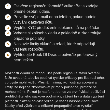
Otevřete registrační formulář VulkanBet a zadejte
přesné osobní údaje.
Potvrďte svůj e-mail nebo telefon, pokud budete
vyzváni k aktivaci účtu.
Vyplňte KYC předložením dokumentů na požádání.
Vyberte si způsob vkladu v pokladně a zkontrolujte
případné poplatky.
Nastavte limity vkladů a relací, které odpovídají
vašemu rozpočtu.
Vyhledejte Book Of Dead a potvrďte preferovaný
herní režim.
Možnosti vkladu se mohou lišit podle regionu a stavu ověření.
Níže uvedená tabulka používá typické příklady pro ilustraci toho,
co byste mohli vidět. Přesná minima, rychlosti zpracování a
limity lze nejlépe zkontrolovat přímo v pokladně, protože se
mohou měnit. Pokud je nabídnut bonus za první vklad, pečlivě si
prohlédněte jeho sázkové podmínky, vážení hry a data vypršení
platnosti. Sázení obvykle vyžaduje vsadit násobek bonusové
částky před výběrem a některé propagační akce vylučují