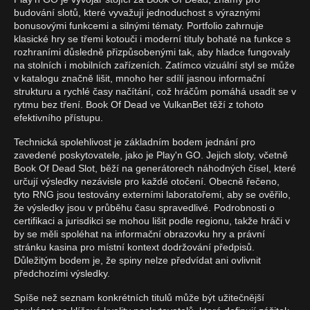
budování slotů, které vyvažují jednoduchost s výraznými
bonusovými funkcemi a silnými tématy. Portfolio zahrnuje
klasické hry se třemi kotouči i moderní tituly bohaté na funkce s
rozhraními důsledně přizpůsobenými tak, aby hladce fungovaly
na stolních i mobilních zařízeních. Zatímco vizuální styl se může
v katalogu značně lišit, mnoho her sdílí jasnou informační
strukturu a rychlé časy načítání, což hráčům pomáhá usadit se v
rytmu bez tření. Book Of Dead ve VulkanBet těží z tohoto
efektivního přístupu.
Technická spolehlivost je základním bodem jednání pro
zavedené poskytovatele, jako je Play'n GO. Jejich sloty, včetně
Book Of Dead Slot, běží na generátorech náhodných čísel, které
určují výsledky nezávisle pro každé otočení. Obecně řečeno,
tyto RNG jsou testovány externími laboratořemi, aby se ověřilo,
že výsledky jsou v průběhu času spravedlivé. Podrobnosti o
certifikaci a jurisdikci se mohou lišit podle regionu, takže hráči v
by se měli spoléhat na informační obrazovku hry a právní
stránku kasina pro místní kontext dodržování předpisů.
Důležitým bodem je, že spiny nelze předvídat ani ovlivnit
předchozími výsledky.
Spíše než seznam konkrétních titulů může být užitečnější