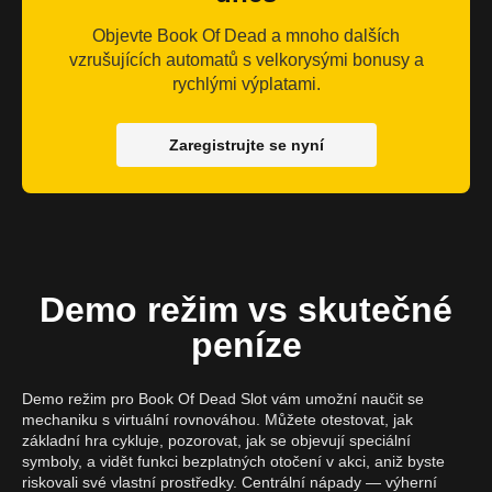
Objevte Book Of Dead a mnoho dalších
vzrušujících automatů s velkorysými bonusy a
rychlými výplatami.
Zaregistrujte se nyní
Demo režim vs skutečné
peníze
Demo režim pro Book Of Dead Slot vám umožní naučit se
mechaniku s virtuální rovnováhou. Můžete otestovat, jak
základní hra cykluje, pozorovat, jak se objevují speciální
symboly, a vidět funkci bezplatných otočení v akci, aniž byste
riskovali své vlastní prostředky. Centrální nápady — výherní