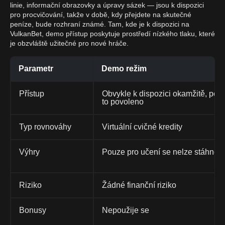
linie, informační obrazovky a úpravy sázek — jsou k dispozici
pro procvičování, takže v době, kdy přejdete na skutečné
peníze, bude rozhraní známé. Tam, kde je k dispozici na
VulkanBet, demo přístup poskytuje prostředí nízkého tlaku, které
je obzvláště užitečné pro nové hráče.
Parametr
Demo režim
Přístup
Obvykle k dispozici okamžitě, pok
to povoleno
Typ rovnováhy
Virtuální cvičné kredity
Výhry
Pouze pro učení se nelze stáhnout
Riziko
Žádné finanční riziko
Bonusy
Nepoužije se