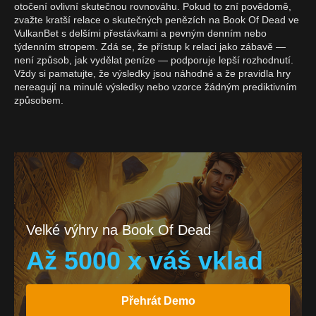
otočení ovlivní skutečnou rovnováhu. Pokud to zní povědomě,
zvažte kratší relace o skutečných penězích na Book Of Dead ve
VulkanBet s delšími přestávkami a pevným denním nebo
týdenním stropem. Zdá se, že přístup k relaci jako zábavě —
není způsob, jak vydělat peníze — podporuje lepší rozhodnutí.
Vždy si pamatujte, že výsledky jsou náhodné a že pravidla hry
nereagují na minulé výsledky nebo vzorce žádným prediktivním
způsobem.
Velké výhry na Book Of Dead
Až 5000 x váš vklad
Přehrát Demo