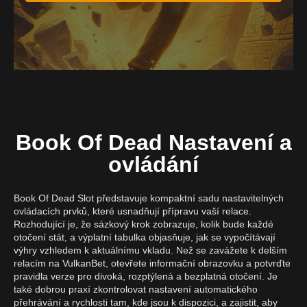
Book Of Dead Nastavení a
ovládání
Book Of Dead Slot představuje kompaktní sadu nastavitelných
ovládacích prvků, které usnadňují přípravu vaší relace.
Rozhodující je, že sázkový krok zobrazuje, kolik bude každé
otočení stát, a výplatní tabulka objasňuje, jak se vypočítávají
výhry vzhledem k aktuálnímu vkladu. Než se zavážete k delším
relacím na VulkanBet, otevřete informační obrazovku a potvrďte
pravidla verze pro divoká, rozptýlená a bezplatná otočení. Je
také dobrou praxí zkontrolovat nastavení automatického
přehrávání a rychlosti tam, kde jsou k dispozici, a zajistit, aby