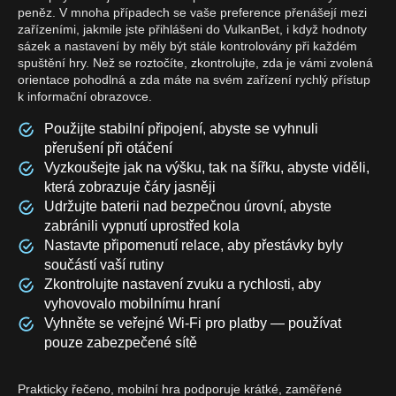
peněz. V mnoha případech se vaše preference přenášejí mezi
zařízeními, jakmile jste přihlášeni do VulkanBet, i když hodnoty
sázek a nastavení by měly být stále kontrolovány při každém
spuštění hry. Než se roztočíte, zkontrolujte, zda je vámi zvolená
orientace pohodlná a zda máte na svém zařízení rychlý přístup
k informační obrazovce.
Použijte stabilní připojení, abyste se vyhnuli
přerušení při otáčení
Vyzkoušejte jak na výšku, tak na šířku, abyste viděli,
která zobrazuje čáry jasněji
Udržujte baterii nad bezpečnou úrovní, abyste
zabránili vypnutí uprostřed kola
Nastavte připomenutí relace, aby přestávky byly
součástí vaší rutiny
Zkontrolujte nastavení zvuku a rychlosti, aby
vyhovovalo mobilnímu hraní
Vyhněte se veřejné Wi-Fi pro platby — používat
pouze zabezpečené sítě
Prakticky řečeno, mobilní hra podporuje krátké, zaměřené