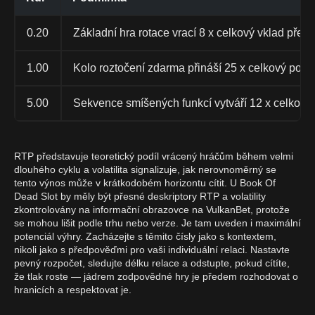
0.20
Základní hra rotace vrací 8 x celkový vklad přes 
1.00
Kolo roztočení zdarma přináší 25 x celkový podíl
5.00
Sekvence smíšených funkcí vytváří 12 x celkový 
RTP představuje teoretický podíl vrácený hráčům během velmi
dlouhého cyklu a volatilita signalizuje, jak nerovnoměrný se
tento výnos může v krátkodobém horizontu cítit. U Book Of
Dead Slot by měly být přesné deskriptory RTP a volatility
zkontrolovány na informační obrazovce na VulkanBet, protože
se mohou lišit podle trhu nebo verze. Je tam uveden i maximální
potenciál výhry. Zacházejte s těmito čísly jako s kontextem,
nikoli jako s předpověďmi pro vaši individuální relaci. Nastavte
pevný rozpočet, sledujte délku relace a odstupte, pokud cítíte,
že tlak roste — jádrem zodpovědné hry je předem rozhodovat o
hranicích a respektovat je.