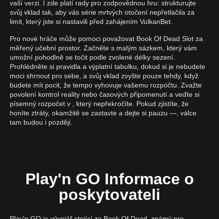
vaší verzi. I zde platí rady pro zodpovědnou hru: strukturujte
svůj vklad tak, aby vás série mrtvých otočení nepřetlačila za
limit, který jste si nastavili před zahájením VulkanBet.
Pro nové hráče může pomoci považovat Book Of Dead Slot za
měřený učební prostor. Začněte s malým sázkem, který vám
umožní pohodlně se točit podle zvolené délky sezení.
Prohlédněte si pravidla a výplatní tabulku, dokud si je nebudete
moci shrnout pro sebe, a svůj vklad zvyšte pouze tehdy, když
budete mít pocit, že tempo vyhovuje vašemu rozpočtu. Zvažte
povolení kontrol reality nebo časových připomenutí a veďte si
písemný rozpočet v , který nepřekročíte. Pokud zjistíte, že
honíte ztráty, okamžitě se zastavte a dejte si pauzu —, válce
tam budou i později.
Play'n GO Informace o
poskytovateli
Play'n GO je vývojář stojící za Book Of Dead, známý pro