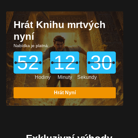
Hrát Knihu mrtvých
nyní
Nabídka je platná:
52
12
28
Hodiny
Minuty
Sekundy
Hrát Nyní